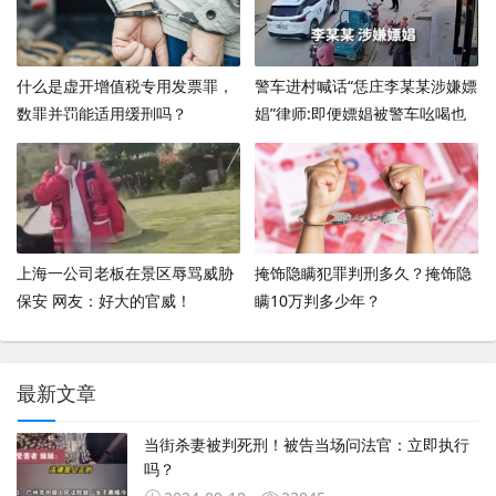
什么是虚开增值税专用发票罪，
警车进村喊话“恁庄李某某涉嫌嫖
数罪并罚能适用缓刑吗？
娼”律师:即便嫖娼被警车吆喝也
构成侵权 ！
上海一公司老板在景区辱骂威胁
掩饰隐瞒犯罪判刑多久？掩饰隐
保安 网友：好大的官威！
瞒10万判多少年？
最新文章
当街杀妻被判死刑！被告当场问法官：立即执行
吗？