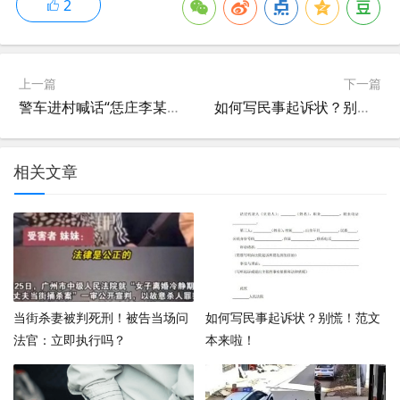
2
上一篇
下一篇
警车进村喊话“恁庄李某某涉嫌嫖娼”律师:即便嫖娼被警车吆喝也构成侵权 ！
如何写民事起诉状？别慌！范文本来啦！
相关文章
当街杀妻被判死刑！被告当场问
如何写民事起诉状？别慌！范文
法官：立即执行吗？
本来啦！