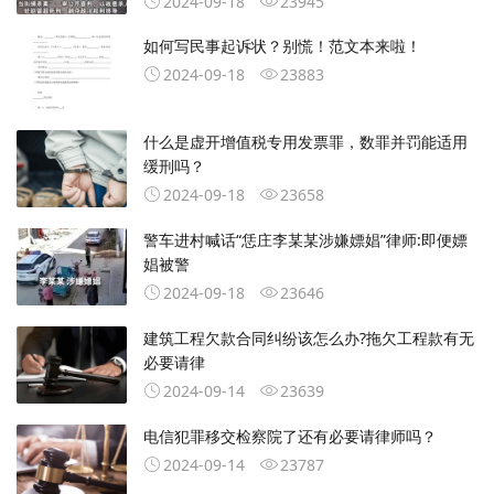
2024-09-18
23945
如何写民事起诉状？别慌！范文本来啦！
2024-09-18
23883
什么是虚开增值税专用发票罪，数罪并罚能适用
缓刑吗？
2024-09-18
23658
警车进村喊话“恁庄李某某涉嫌嫖娼”律师:即便嫖
娼被警
2024-09-18
23646
建筑工程欠款合同纠纷该怎么办?拖欠工程款有无
必要请律
2024-09-14
23639
电信犯罪移交检察院了还有必要请律师吗？
2024-09-14
23787