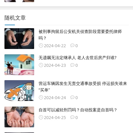
随机文章
被刑事拘留后公安机关侦查阶段需要委托律师
吗？
2024-04-22
0
无遗嘱无法定继承人 老人去世后房产归谁?
2024-04-23
0
营运车辆因发生无责交通事故受损 停运损失谁来
“买单”
2024-04-24
0
自首可以减轻刑罚吗？自动投案是自首吗？
2024-04-25
0