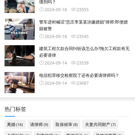
缓刑吗？
2024-09-18
23555
警车进村喊话“恁庄李某某涉嫌嫖娼”律师:即便嫖
娼被警
2024-09-18
23545
建筑工程欠款合同纠纷该怎么办?拖欠工程款有无
必要请律
2024-09-14
23539
电信犯罪移交检察院了还有必要请律师吗？
2024-09-14
23687
热门标签
离婚
请律师
取保候审
夫妻共同财产
(16)
(9)
(8)
(7)