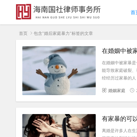
首
首页
包含"婚后家庭暴力"标签的文章
在婚姻中被
在婚姻中被家暴是
能导致家庭破裂、
经经历过家暴的人，
婚姻家庭
有家暴的可
离婚是许多人在生