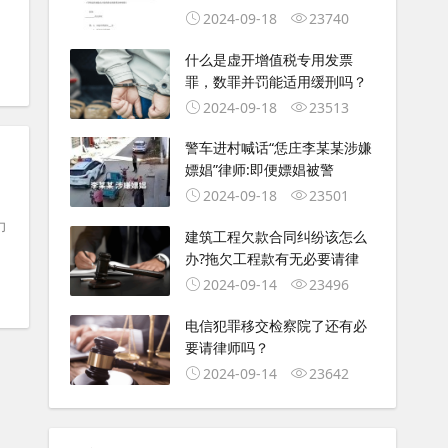
2024-09-18
23740
什么是虚开增值税专用发票
罪，数罪并罚能适用缓刑吗？
2024-09-18
23513
警车进村喊话“恁庄李某某涉嫌
嫖娼”律师:即便嫖娼被警
2024-09-18
23501
力
建筑工程欠款合同纠纷该怎么
办?拖欠工程款有无必要请律
2024-09-14
23496
电信犯罪移交检察院了还有必
要请律师吗？
2024-09-14
23642