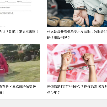
诉状？别慌！范文本来啦！
什么是虚开增值税专用发票罪，数罪并
能适用缓刑吗？
板在景区辱骂威胁保安 网
掩饰隐瞒犯罪判刑多久？掩饰隐瞒10万
威！
多少年？