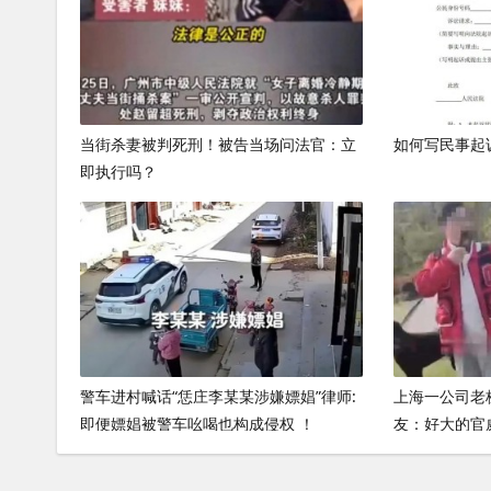
当街杀妻被判死刑！被告当场问法官：立
如何写民事起
即执行吗？
警车进村喊话“恁庄李某某涉嫌嫖娼”律师:
上海一公司老
即便嫖娼被警车吆喝也构成侵权 ！
友：好大的官