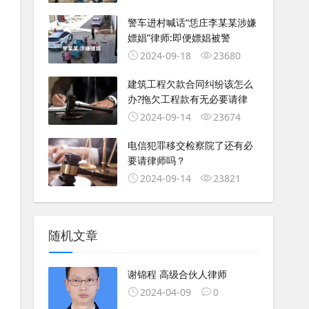
警车进村喊话“恁庄李某某涉嫌
嫖娼”律师:即便嫖娼被警
2024-09-18
23680
建筑工程欠款合同纠纷该怎么
办?拖欠工程款有无必要请律
2024-09-14
23674
电信犯罪移交检察院了还有必
要请律师吗？
2024-09-14
23821
随机文章
谢锦程 高级合伙人律师
2024-04-09
0