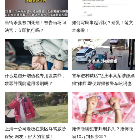
当街杀妻被判死刑！被告当场问
如何写民事起诉状？别慌！范文
法官：立即执行吗？
本来啦！
什么是虚开增值税专用发票罪，
警车进村喊话“恁庄李某某涉嫌嫖
数罪并罚能适用缓刑吗？
娼”律师:即便嫖娼被警车吆喝也
构成侵权 ！
上海一公司老板在景区辱骂威胁
掩饰隐瞒犯罪判刑多久？掩饰隐
保安 网友：好大的官威！
瞒10万判多少年？