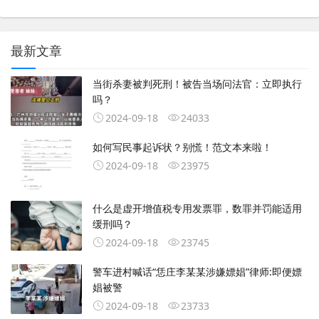
最新文章
当街杀妻被判死刑！被告当场问法官：立即执行
吗？
2024-09-18
24033
如何写民事起诉状？别慌！范文本来啦！
2024-09-18
23975
什么是虚开增值税专用发票罪，数罪并罚能适用
缓刑吗？
2024-09-18
23745
警车进村喊话“恁庄李某某涉嫌嫖娼”律师:即便嫖
娼被警
2024-09-18
23733