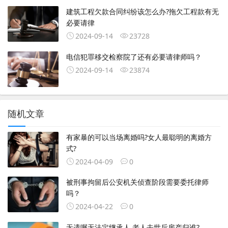
建筑工程欠款合同纠纷该怎么办?拖欠工程款有无
必要请律
2024-09-14
23728
电信犯罪移交检察院了还有必要请律师吗？
2024-09-14
23874
随机文章
有家暴的可以当场离婚吗?女人最聪明的离婚方
式?
2024-04-09
0
被刑事拘留后公安机关侦查阶段需要委托律师
吗？
2024-04-22
0
无遗嘱无法定继承人 老人去世后房产归谁?