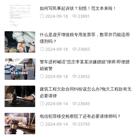
如何写民事起诉状？别慌！范文本来啦！
2024-09-18
23891
什么是虚开增值税专用发票罪，数罪并罚能适用
缓刑吗？
2024-09-18
23665
警车进村喊话“恁庄李某某涉嫌嫖娼”律师:即便嫖
娼被警
2024-09-18
23652
建筑工程欠款合同纠纷该怎么办?拖欠工程款有无
必要请律
2024-09-14
23645
电信犯罪移交检察院了还有必要请律师吗？
2024-09-14
23793