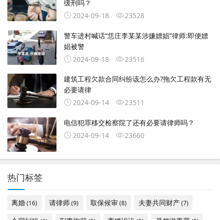
缓刑吗？
2024-09-18
23528
警车进村喊话“恁庄李某某涉嫌嫖娼”律师:即便嫖
娼被警
2024-09-18
23516
建筑工程欠款合同纠纷该怎么办?拖欠工程款有无
必要请律
2024-09-14
23511
电信犯罪移交检察院了还有必要请律师吗？
2024-09-14
23660
热门标签
离婚
请律师
取保候审
夫妻共同财产
(16)
(9)
(8)
(7)