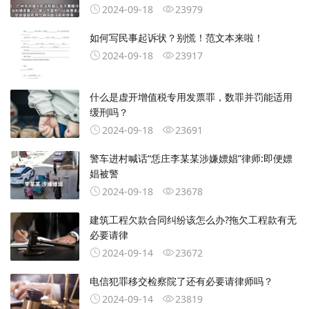
2024-09-18
23979
如何写民事起诉状？别慌！范文本来啦！
2024-09-18
23917
什么是虚开增值税专用发票罪，数罪并罚能适用
缓刑吗？
2024-09-18
23691
警车进村喊话“恁庄李某某涉嫌嫖娼”律师:即便嫖
娼被警
2024-09-18
23678
建筑工程欠款合同纠纷该怎么办?拖欠工程款有无
必要请律
2024-09-14
23672
电信犯罪移交检察院了还有必要请律师吗？
2024-09-14
23819