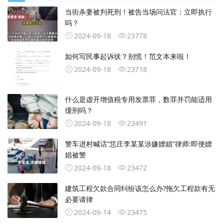
当街杀妻被判死刑！被告当场问法官：立即执行
吗？
2024-09-18
23778
如何写民事起诉状？别慌！范文本来啦！
2024-09-18
23718
什么是虚开增值税专用发票罪，数罪并罚能适用
缓刑吗？
2024-09-18
23491
警车进村喊话“恁庄李某某涉嫌嫖娼”律师:即便嫖
娼被警
2024-09-18
23472
建筑工程欠款合同纠纷该怎么办?拖欠工程款有无
必要请律
2024-09-14
23475