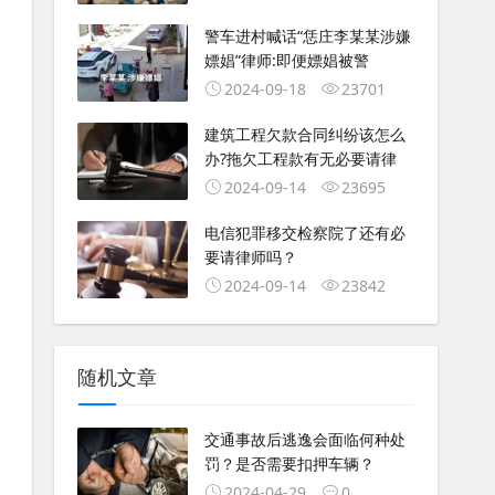
警车进村喊话“恁庄李某某涉嫌
嫖娼”律师:即便嫖娼被警
2024-09-18
23701
建筑工程欠款合同纠纷该怎么
办?拖欠工程款有无必要请律
2024-09-14
23695
电信犯罪移交检察院了还有必
要请律师吗？
2024-09-14
23842
随机文章
交通事故后逃逸会面临何种处
罚？是否需要扣押车辆？
2024-04-29
0