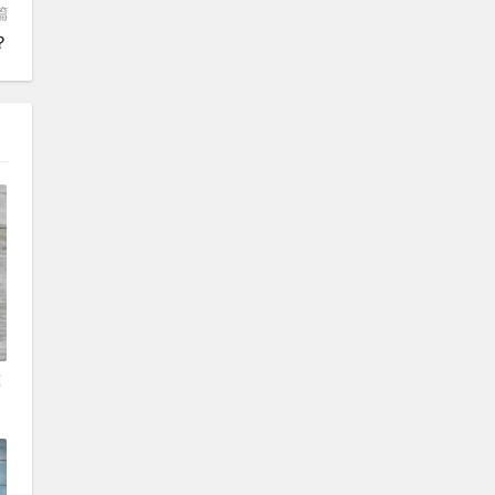
篇
？
算