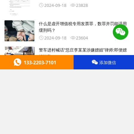
2024-09-18
23828
什么是虚开增值税专用发票罪，数罪并罚能适用
缓刑吗？
2024-09-18
23604
警车进村喊话“恁庄李某某涉嫌嫖娼”律师:即便嫖
娼被警
133-2203-7101
添加微信
2024-09-18
23593
建筑工程欠款合同纠纷该怎么办?拖欠工程款有无
必要请律
2024-09-14
23586
电信犯罪移交检察院了还有必要请律师吗？
2024-09-14
23735