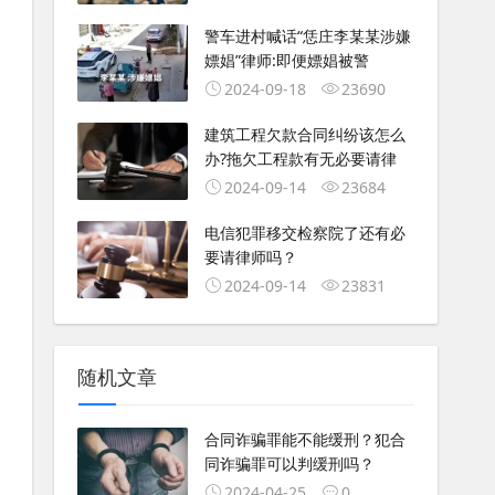
警车进村喊话“恁庄李某某涉嫌
嫖娼”律师:即便嫖娼被警
2024-09-18
23690
建筑工程欠款合同纠纷该怎么
办?拖欠工程款有无必要请律
2024-09-14
23684
电信犯罪移交检察院了还有必
要请律师吗？
2024-09-14
23831
随机文章
合同诈骗罪能不能缓刑？犯合
同诈骗罪可以判缓刑吗？
2024-04-25
0