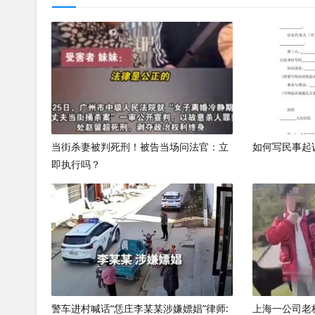
当街杀妻被判死刑！被告当场问法官：立
如何写民事起
即执行吗？
警车进村喊话“恁庄李某某涉嫌嫖娼”律师:
上海一公司老