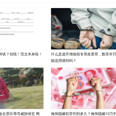
诉状？别慌！范文本来啦！
什么是虚开增值税专用发票罪，数罪并
能适用缓刑吗？
板在景区辱骂威胁保安 网
掩饰隐瞒犯罪判刑多久？掩饰隐瞒10万