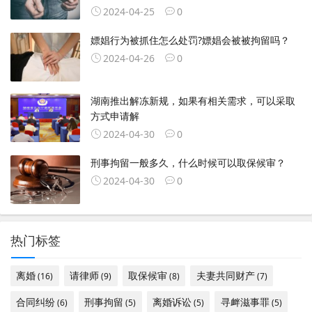
2024-04-25
0
嫖娼行为被抓住怎么处罚?嫖娼会被被拘留吗？
2024-04-26
0
湖南推出解冻新规，如果有相关需求，可以采取
方式申请解
2024-04-30
0
刑事拘留一般多久，什么时候可以取保候审？
2024-04-30
0
热门标签
离婚
请律师
取保候审
夫妻共同财产
(16)
(9)
(8)
(7)
合同纠纷
刑事拘留
离婚诉讼
寻衅滋事罪
(6)
(5)
(5)
(5)