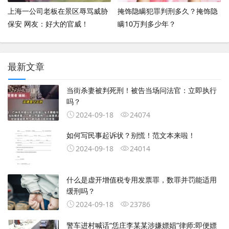
上海一公司老板在景区辱骂威胁
掩饰隐瞒犯罪判刑多久？掩饰隐
保安 网友：好大的官威！
瞒10万判多少年？
最新文章
当街杀妻被判死刑！被告当场问法官：立即执行
吗？
2024-09-18
24074
如何写民事起诉状？别慌！范文本来啦！
2024-09-18
24014
什么是虚开增值税专用发票罪，数罪并罚能适用
缓刑吗？
2024-09-18
23786
警车进村喊话“恁庄李某某涉嫌嫖娼”律师:即便嫖