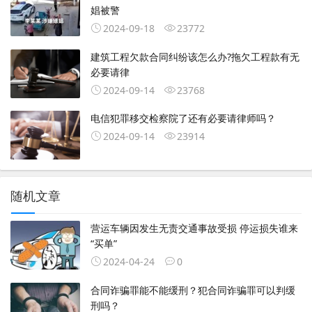
娼被警
2024-09-18
23772
建筑工程欠款合同纠纷该怎么办?拖欠工程款有无
必要请律
2024-09-14
23768
电信犯罪移交检察院了还有必要请律师吗？
2024-09-14
23914
随机文章
营运车辆因发生无责交通事故受损 停运损失谁来
“买单”
2024-04-24
0
合同诈骗罪能不能缓刑？犯合同诈骗罪可以判缓
刑吗？