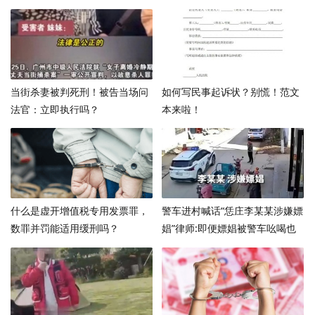
当街杀妻被判死刑！被告当场问
如何写民事起诉状？别慌！范文
法官：立即执行吗？
本来啦！
什么是虚开增值税专用发票罪，
警车进村喊话“恁庄李某某涉嫌嫖
数罪并罚能适用缓刑吗？
娼”律师:即便嫖娼被警车吆喝也
构成侵权 ！