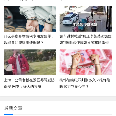
什么是虚开增值税专用发票罪，
警车进村喊话“恁庄李某某涉嫌嫖
数罪并罚能适用缓刑吗？
娼”律师:即便嫖娼被警车吆喝也
构成侵权 ！
上海一公司老板在景区辱骂威胁
掩饰隐瞒犯罪判刑多久？掩饰隐
保安 网友：好大的官威！
瞒10万判多少年？
最新文章