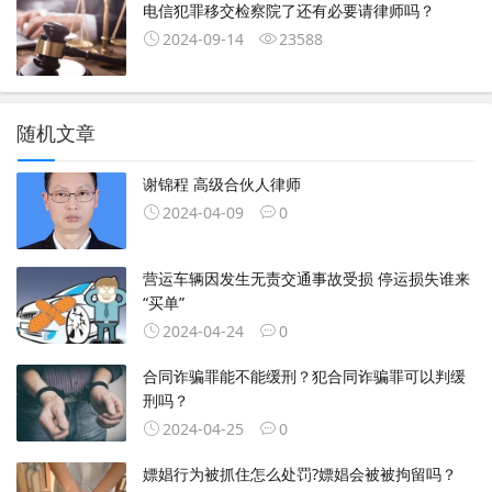
电信犯罪移交检察院了还有必要请律师吗？
2024-09-14
23588
随机文章
谢锦程 高级合伙人律师
2024-04-09
0
营运车辆因发生无责交通事故受损 停运损失谁来
“买单”
2024-04-24
0
合同诈骗罪能不能缓刑？犯合同诈骗罪可以判缓
刑吗？
2024-04-25
0
嫖娼行为被抓住怎么处罚?嫖娼会被被拘留吗？