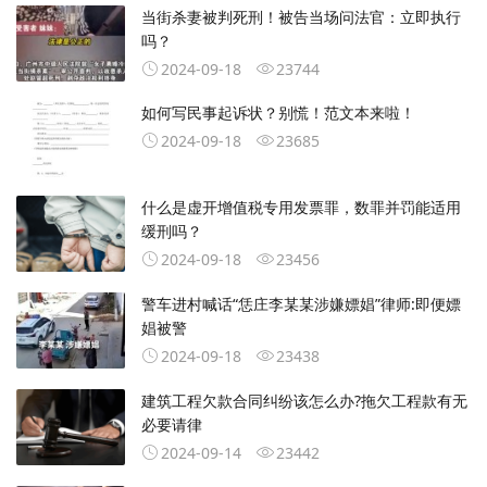
当街杀妻被判死刑！被告当场问法官：立即执行
吗？
2024-09-18
23744
如何写民事起诉状？别慌！范文本来啦！
2024-09-18
23685
什么是虚开增值税专用发票罪，数罪并罚能适用
缓刑吗？
2024-09-18
23456
警车进村喊话“恁庄李某某涉嫌嫖娼”律师:即便嫖
娼被警
2024-09-18
23438
建筑工程欠款合同纠纷该怎么办?拖欠工程款有无
必要请律
2024-09-14
23442