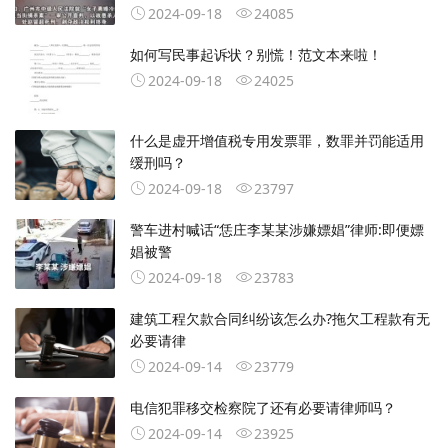
2024-09-18
24085
如何写民事起诉状？别慌！范文本来啦！
2024-09-18
24025
什么是虚开增值税专用发票罪，数罪并罚能适用
缓刑吗？
2024-09-18
23797
警车进村喊话“恁庄李某某涉嫌嫖娼”律师:即便嫖
娼被警
2024-09-18
23783
建筑工程欠款合同纠纷该怎么办?拖欠工程款有无
必要请律
2024-09-14
23779
电信犯罪移交检察院了还有必要请律师吗？
2024-09-14
23925