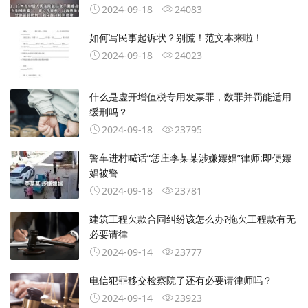
2024-09-18
24083
如何写民事起诉状？别慌！范文本来啦！
2024-09-18
24023
什么是虚开增值税专用发票罪，数罪并罚能适用
缓刑吗？
2024-09-18
23795
警车进村喊话“恁庄李某某涉嫌嫖娼”律师:即便嫖
娼被警
2024-09-18
23781
建筑工程欠款合同纠纷该怎么办?拖欠工程款有无
必要请律
2024-09-14
23777
电信犯罪移交检察院了还有必要请律师吗？
2024-09-14
23923