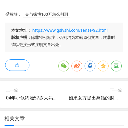
标签：
参与赌博100万怎么判刑
本文地址：
https://www.gslvshi.com/sense/92.html
版权声明：
除非特别标注，否则均为本站原创文章，转载时
请以链接形式注明文章出处。
上一篇
下一篇
04年小伙约嫖57岁大妈双双被抓，网友炸裂了：胆子比年龄还大！
如果女方提出离婚的财产要如何来分割？
相关文章