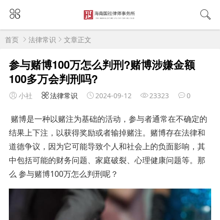
首页
法律常识
文章正文
参与赌博100万怎么判刑?赌博涉嫌金额
100多万会判刑吗?
小社
法律常识
2024-09-12
23323
0
赌博是一种以赌注为基础的活动，参与者通常在不确定的
结果上下注，以获得奖励或者输掉赌注。赌博存在法律和
道德争议，因为它可能导致个人和社会上的负面影响，其
中包括可能的财务问题、家庭破裂、心理健康问题等。那
么 参与赌博100万怎么判刑呢？