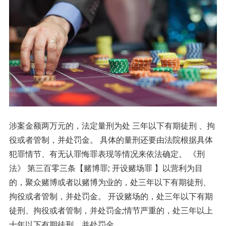
涉案金额两万元的，法定量刑为处 三年以下有期徒刑 、拘
役或者管制，并处罚金。 具体的量刑还要由法院根据具体
犯罪情节、有无认罪悔罪表现等情况来依法确定。 《刑
法》 第三百零三条【赌博罪; 开设赌场罪 】以营利为目
的，聚众赌博或者以赌博为业的，处三年以下有期徒刑、
拘役或者管制，并处罚金。 开设赌场的，处三年以下有期
徒刑、拘役或者管制，并处罚金;情节严重的，处三年以上
十年以下有期徒刑，并处罚金。