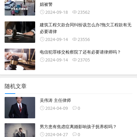
娼被警
2024-09-18
23562
建筑工程欠款合同纠纷该怎么办?拖欠工程款有无
必要请律
2024-09-14
23556
电信犯罪移交检察院了还有必要请律师吗？
2024-09-14
23705
随机文章
吴伟涛 主任律师
2024-04-09
0
男方患有焦虑症离婚影响孩子抚养权吗？
2024-04-27
0