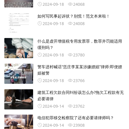
2024-09-18
24068
如何写民事起诉状？别慌！范文本来啦！
2024-09-18
24008
什么是虚开增值税专用发票罪，数罪并罚能适用
缓刑吗？
2024-09-18
23780
警车进村喊话“恁庄李某某涉嫌嫖娼”律师:即便嫖
娼被警
2024-09-18
23766
建筑工程欠款合同纠纷该怎么办?拖欠工程款有无
必要请律
2024-09-14
23762
电信犯罪移交检察院了还有必要请律师吗？
2024-09-14
23908