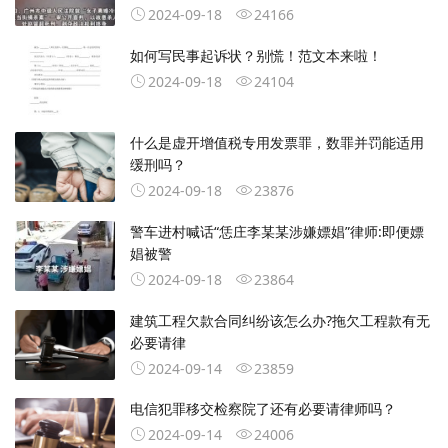
2024-09-18
24166
如何写民事起诉状？别慌！范文本来啦！
2024-09-18
24104
什么是虚开增值税专用发票罪，数罪并罚能适用
缓刑吗？
2024-09-18
23876
警车进村喊话“恁庄李某某涉嫌嫖娼”律师:即便嫖
娼被警
2024-09-18
23864
建筑工程欠款合同纠纷该怎么办?拖欠工程款有无
必要请律
2024-09-14
23859
电信犯罪移交检察院了还有必要请律师吗？
2024-09-14
24006