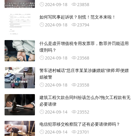
2024-09-18
23858
如何写民事起诉状？别慌！范文本来啦！
2024-09-18
23794
什么是虚开增值税专用发票罪，数罪并罚能适用
缓刑吗？
2024-09-18
23568
警车进村喊话“恁庄李某某涉嫌嫖娼”律师:即便嫖
娼被警
2024-09-18
23558
建筑工程欠款合同纠纷该怎么办?拖欠工程款有无
必要请律
2024-09-14
23552
电信犯罪移交检察院了还有必要请律师吗？
2024-09-14
23701