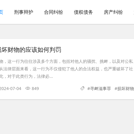
页
刑事辩护
合同纠纷
债权债务
房产纠纷
损坏财物的应该如何判罚
物，这一行为往往涉及多个方面，包括对他人的骚扰、挑衅，以及对公私
从法律层面来看，这一行为不仅侵犯了他人的合法权益，也严重破坏了社
，对于此类行为，法律必...
2024-07-04
849
#
寻衅滋事罪
#
损坏财物