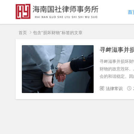
首
首页
包含"损坏财物"标签的文章
寻衅滋事并
寻衅滋事并损坏财
财物的故意毁坏。
会的和谐稳定。因此
法律常识