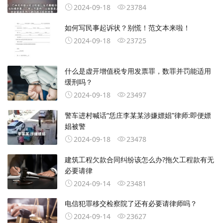
2024-09-18
23784
如何写民事起诉状？别慌！范文本来啦！
2024-09-18
23725
什么是虚开增值税专用发票罪，数罪并罚能适用
缓刑吗？
2024-09-18
23497
警车进村喊话“恁庄李某某涉嫌嫖娼”律师:即便嫖
娼被警
2024-09-18
23478
建筑工程欠款合同纠纷该怎么办?拖欠工程款有无
必要请律
2024-09-14
23481
电信犯罪移交检察院了还有必要请律师吗？
2024-09-14
23627