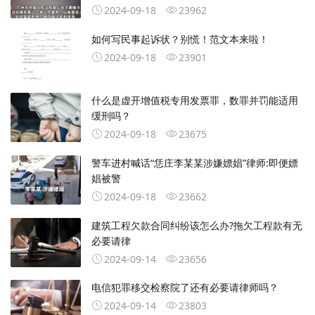
2024-09-18
23962
如何写民事起诉状？别慌！范文本来啦！
2024-09-18
23901
什么是虚开增值税专用发票罪，数罪并罚能适用
缓刑吗？
2024-09-18
23675
警车进村喊话“恁庄李某某涉嫌嫖娼”律师:即便嫖
娼被警
2024-09-18
23662
建筑工程欠款合同纠纷该怎么办?拖欠工程款有无
必要请律
2024-09-14
23656
电信犯罪移交检察院了还有必要请律师吗？
2024-09-14
23803