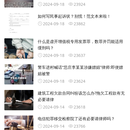
2024-09-18
23924
如何写民事起诉状？别慌！范文本来啦！
2024-09-18
23862
什么是虚开增值税专用发票罪，数罪并罚能适用
缓刑吗？
2024-09-18
23637
警车进村喊话“恁庄李某某涉嫌嫖娼”律师:即便嫖
娼被警
2024-09-18
23624
建筑工程欠款合同纠纷该怎么办?拖欠工程款有无
必要请律
2024-09-14
23618
电信犯罪移交检察院了还有必要请律师吗？
2024-09-14
23766