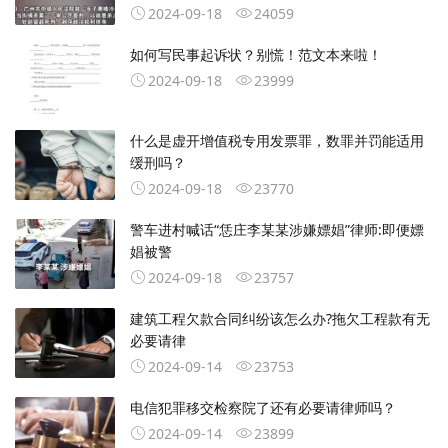
2024-09-18
24059
如何写民事起诉状？别慌！范文本来啦！
2024-09-18
23999
什么是虚开增值税专用发票罪，数罪并罚能适用
缓刑吗？
2024-09-18
23770
警车进村喊话“恁庄李某某涉嫌嫖娼”律师:即便嫖
娼被警
2024-09-18
23757
建筑工程欠款合同纠纷该怎么办?拖欠工程款有无
必要请律
2024-09-14
23753
电信犯罪移交检察院了还有必要请律师吗？
2024-09-14
23899