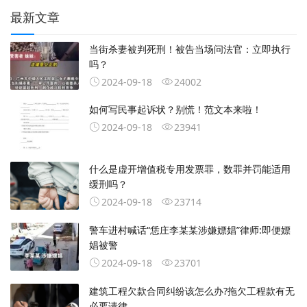
最新文章
当街杀妻被判死刑！被告当场问法官：立即执行
吗？
2024-09-18
24002
如何写民事起诉状？别慌！范文本来啦！
2024-09-18
23941
什么是虚开增值税专用发票罪，数罪并罚能适用
缓刑吗？
2024-09-18
23714
警车进村喊话“恁庄李某某涉嫌嫖娼”律师:即便嫖
娼被警
2024-09-18
23701
建筑工程欠款合同纠纷该怎么办?拖欠工程款有无
必要请律